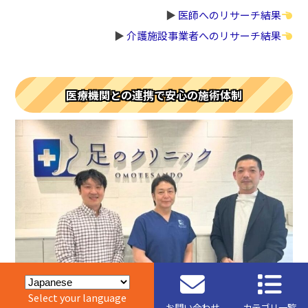
▶︎
医師へのリサーチ結果
▶︎
介護施設事業者へのリサーチ結果
医療機関との連携で安心の施術体制
左より、さいたま店 医療担当 栗原祐輔、足のクリニック表
Select your language
参道 桑原院長、総本店院長 甲斐充
お問い合わせ
カテゴリ一覧